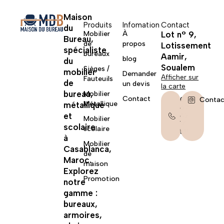
Maison
Produits
Infomation
Contact
du
Mobilier
À
Lot n° 9,
Bureau,
de
propos
Lotissement
spécialiste
bureaux
Aamir,
blog
du
Soualem
Sièges /
mobilier
Demander
Afficher sur
Fauteuils
de
un devis
la carte
bureau,
Mobilier
Contact
06
Contac
Métallique
métallique
67
et
62
Mobilier
14
scolaire
scolaire
58
à
Mobilier
Casablanca,
de
Maroc.
maison
Explorez
Promotion
notre
gamme :
bureaux,
armoires,