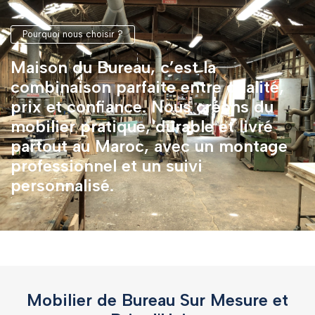
Pourquoi nous choisir ?
Maison du Bureau, c’est la
combinaison parfaite entre qualité,
prix et confiance. Nous créons du
mobilier pratique, durable et livré
partout au Maroc, avec un montage
professionnel et un suivi
personnalisé.
Mobilier de Bureau Sur Mesure et