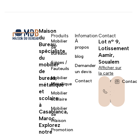
Maison
Produits
Infomation
Contact
du
Mobilier
À
Lot n° 9,
Bureau,
de
propos
Lotissement
spécialiste
bureaux
Aamir,
blog
du
Soualem
Sièges /
mobilier
Demander
Afficher sur
Fauteuils
de
un devis
la carte
bureau,
Mobilier
Contact
06
Contac
Métallique
métallique
67
et
62
Mobilier
14
scolaire
scolaire
58
à
Mobilier
Casablanca,
de
Maroc.
maison
Explorez
Promotion
notre