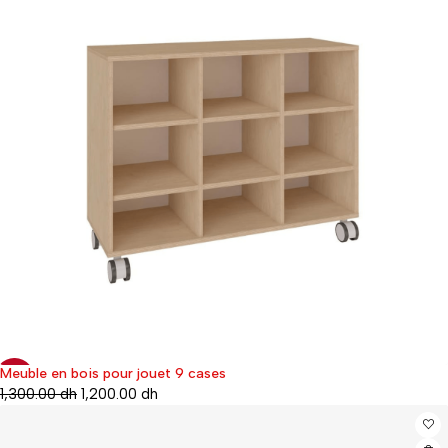
Meuble en bois pour jouet 9 cases
-8%
1,300.00
dh
1,200.00
dh