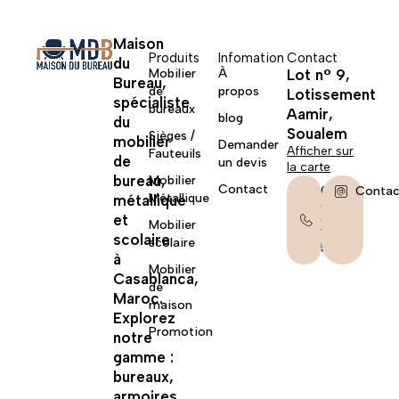
Maison
Produits
Infomation
Contact
du
Mobilier
À
Lot n° 9,
Bureau,
de
propos
Lotissement
spécialiste
bureaux
Aamir,
blog
du
Soualem
Sièges /
mobilier
Demander
Afficher sur
Fauteuils
de
un devis
la carte
bureau,
Mobilier
Contact
06
Contac
Métallique
métallique
67
et
62
Mobilier
14
scolaire
scolaire
58
à
Mobilier
Casablanca,
de
Maroc.
maison
Explorez
Promotion
notre
gamme :
bureaux,
armoires,