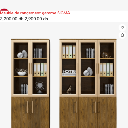
Meuble de rangement gamme SIGMA
-9%
3,200.00
dh
2,900.00
dh