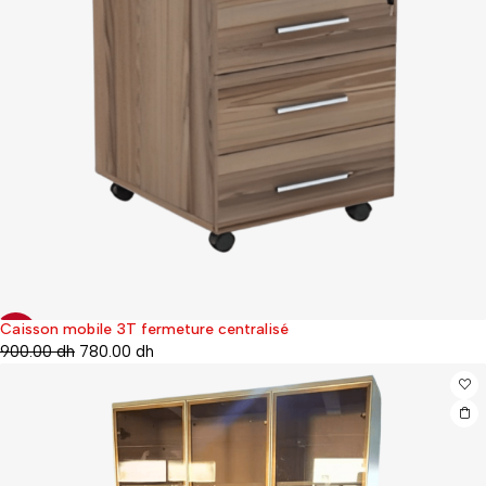
Caisson mobile 3T fermeture centralisé
-13%
900.00
dh
780.00
dh