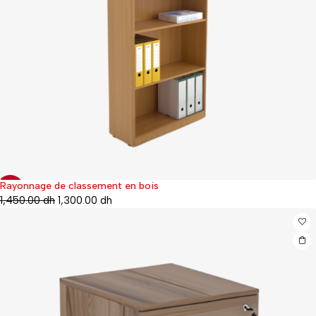
Rayonnage de classement en bois
-10%
1,450.00
dh
1,300.00
dh