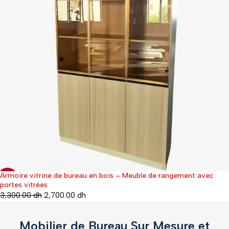
Armoire vitrine de bureau en bois – Meuble de rangement avec
-36%
portes vitrées
3,300.00
dh
2,700.00
dh
Mobilier de Bureau Sur Mesure et