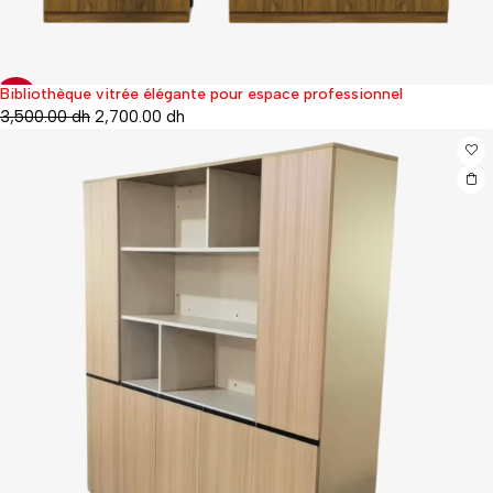
Bibliothèque vitrée élégante pour espace professionnel
-40%
3,500.00
dh
2,700.00
dh