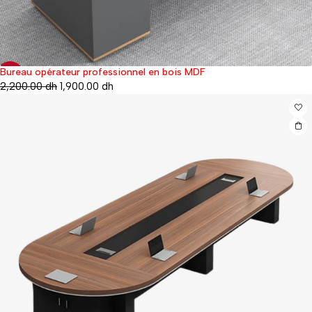
Bureau opérateur professionnel en bois MDF
-21%
2,200.00
dh
1,900.00
dh