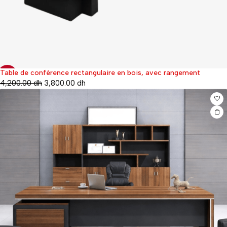
Table de conférence rectangulaire en bois, avec rangement
-69%
4,200.00
dh
3,800.00
dh