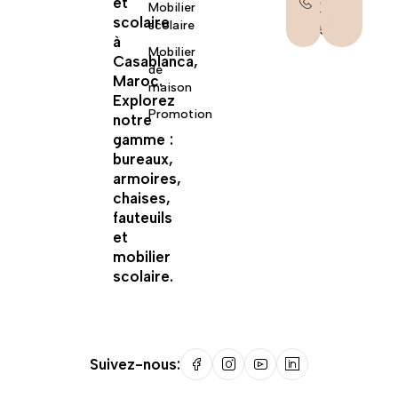
et
62
Mobilier
14
scolaire
scolaire
58
à
Mobilier
Casablanca,
de
Maroc.
maison
Explorez
Promotion
notre
gamme :
bureaux,
armoires,
chaises,
fauteuils
et
mobilier
scolaire.
Suivez-nous: