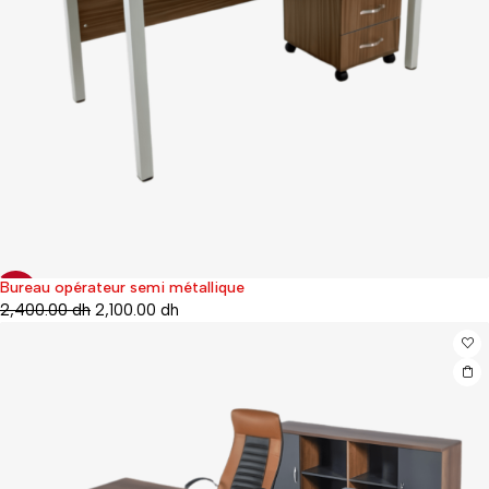
Bureau opérateur semi métallique
-25%
2,400.00
dh
2,100.00
dh