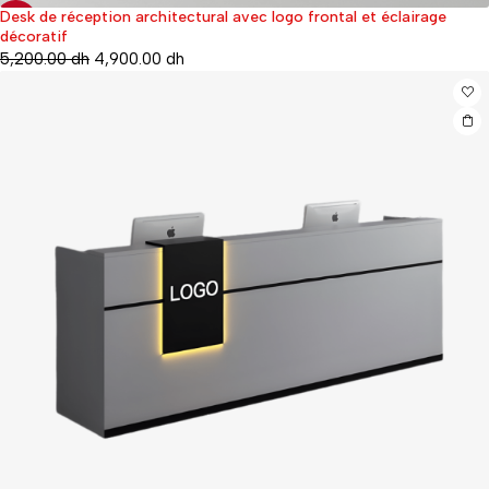
Desk de réception architectural avec logo frontal et éclairage
-20%
décoratif
5,200.00
dh
4,900.00
dh