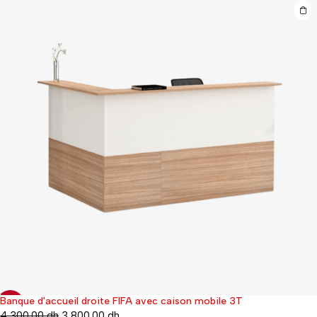
Banque d'accueil droite FIFA avec caison mobile 3T
-12%
4,300.00
dh
3,800.00
dh