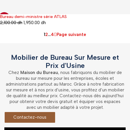
Bureau demi-ministre série ATLAS
-19%
2,100.00
dh
1,950.00
dh
1
2
…
4
Page suivante
Mobilier de Bureau Sur Mesure et
Prix d'Usine
Chez
Maison du Bureau
, nous fabriquons du mobilier de
bureau sur mesure pour les entreprises, écoles et
administrations partout au Maroc. Grâce à notre fabrication
sur mesure et à nos prix d’usine, vous profitez d’un mobilier
de qualité au meilleur prix. Contactez-nous dès aujourd’hui
pour obtenir votre devis gratuit et équiper vos espaces
avec un mobilier adapté à votre projet.
Contactez-nous