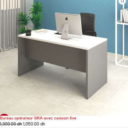
Bureau opérateur SIRA avec caisson fixe
-30%
1,300.00
dh
1,050.00
dh