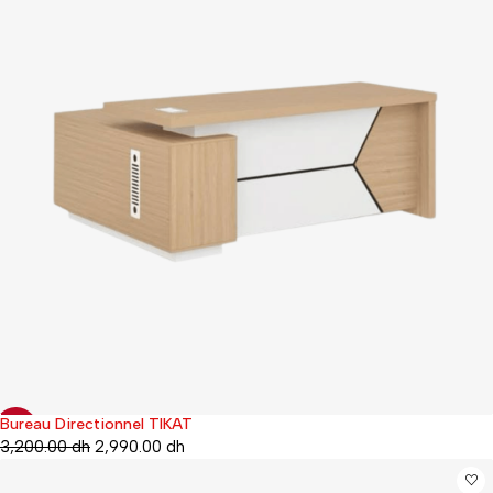
Bureau Directionnel TIKAT
-19%
3,200.00
dh
2,990.00
dh