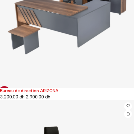
Bureau de direction ARIZONA
-19%
3,200.00
dh
2,900.00
dh