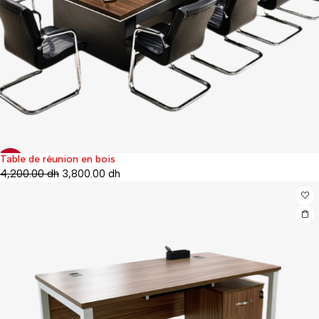
Table de réunion en bois
-69%
4,200.00
dh
3,800.00
dh