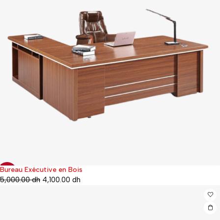
Bureau Exécutive en Bois
-23%
5,000.00
dh
4,100.00
dh