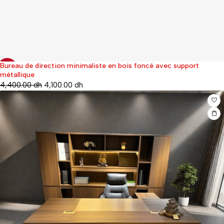
Bureau de direction minimaliste en bois foncé avec support
-13%
métallique
4,400.00
dh
4,100.00
dh