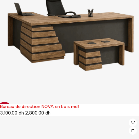
Bureau de direction NOVA en bois mdf
-24%
3,100.00
dh
2,800.00
dh