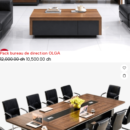
Pack bureau de direction OLGA
-12%
12,000.00
dh
10,500.00
dh