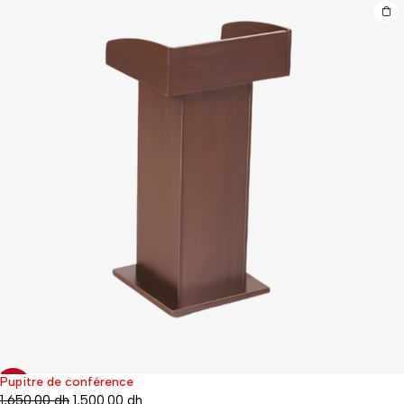
Pupitre de conférence
-9%
1,650.00
dh
1,500.00
dh