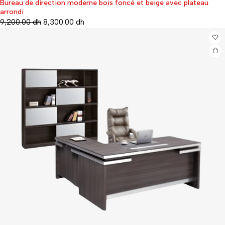
Bureau de direction moderne bois foncé et beige avec plateau
-10%
arrondi
9,200.00
dh
8,300.00
dh