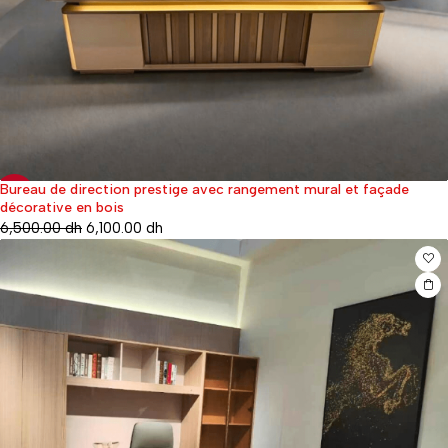
Bureau de direction prestige avec rangement mural et façade
-6%
décorative en bois
6,500.00
dh
6,100.00
dh