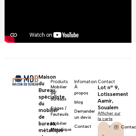
Maison
Produits
Infomation
Contact
du
Mobilier
À
Lot n° 9,
Bureau,
de
propos
Lotissement
spécialiste
bureaux
Aamir,
blog
du
Soualem
Sièges /
mobilier
Demander
Afficher sur
Fauteuils
de
un devis
la carte
bureau,
Mobilier
Contact
06
Contac
Métallique
métallique
67