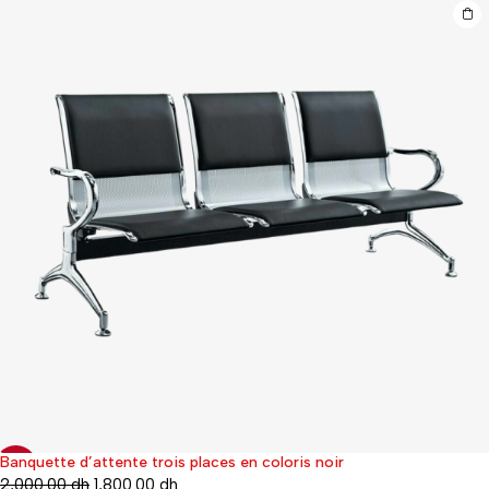
Banquette d’attente trois places en coloris noir
-10%
2,000.00
dh
1,800.00
dh