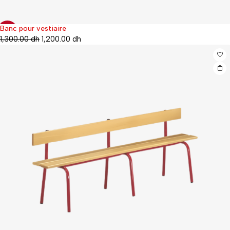
Banc pour vestiaire
-29%
1,300.00
dh
1,200.00
dh