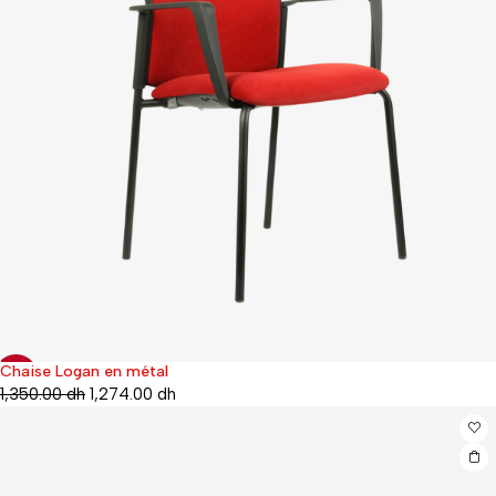
Chaise Logan en métal
-6%
1,350.00
dh
1,274.00
dh