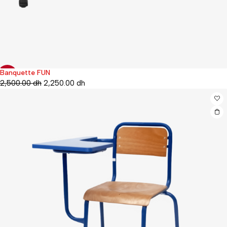
Banquette FUN
-10%
2,500.00
dh
2,250.00
dh