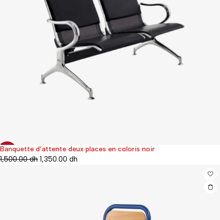
Banquette d’attente deux places en coloris noir
-10%
1,500.00
dh
1,350.00
dh