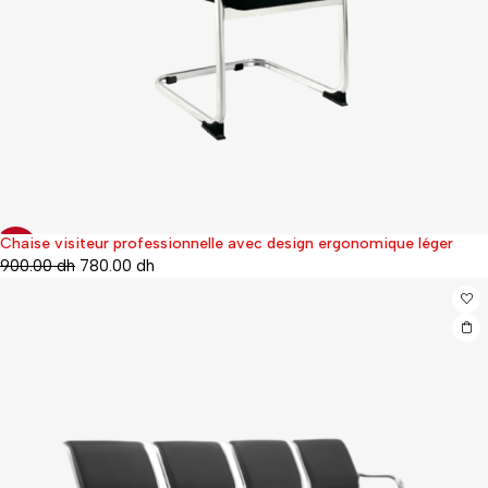
Chaise visiteur professionnelle avec design ergonomique léger
-13%
900.00
dh
780.00
dh