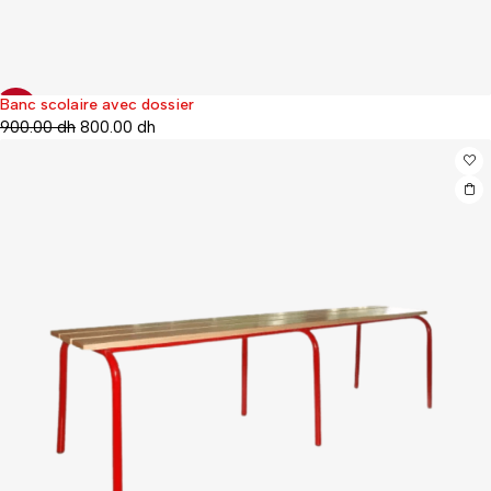
Banc scolaire avec dossier
-30%
900.00
dh
800.00
dh