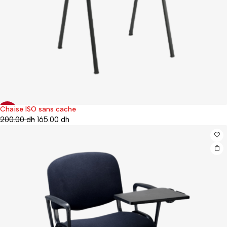
Chaise ISO sans cache
-17%
200.00
dh
165.00
dh