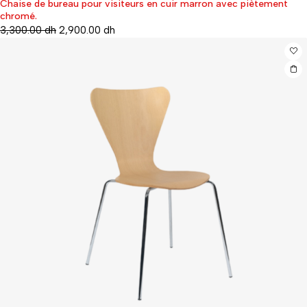
Chaise de bureau pour visiteurs en cuir marron avec piètement
-12%
chromé.
3,300.00
dh
2,900.00
dh