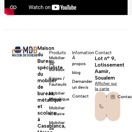
Maison
Produits
Infomation
Contact
du
Mobilier
À
Lot n° 9,
Bureau,
de
propos
Lotissement
spécialiste
bureaux
Aamir,
blog
du
Soualem
Sièges /
mobilier
Demander
Afficher sur
Fauteuils
de
un devis
la carte
bureau,
Mobilier
Contact
06
Contac
Métallique
métallique
67
et
62
Mobilier
14
scolaire
scolaire
58
à
Mobilier
Casablanca,
de