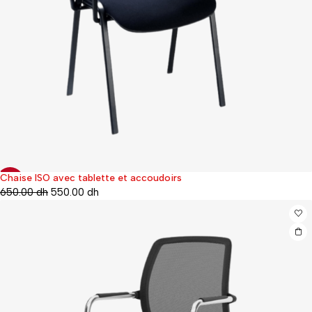
Chaise ISO avec tablette et accoudoirs
-15%
650.00
dh
550.00
dh