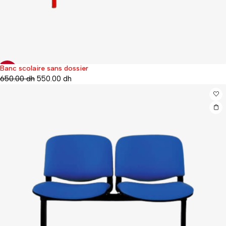
Banc scolaire sans dossier
-35%
650.00
dh
550.00
dh