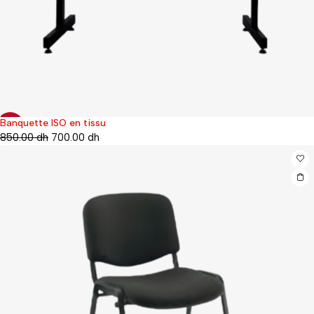
Banquette ISO en tissu
-48%
850.00
dh
700.00
dh