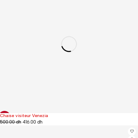
Chaise visiteur Venezia
-17%
500.00
dh
416.00
dh