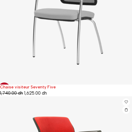
Chaise visiteur Seventy Five
-7%
1,740.00
dh
1,625.00
dh