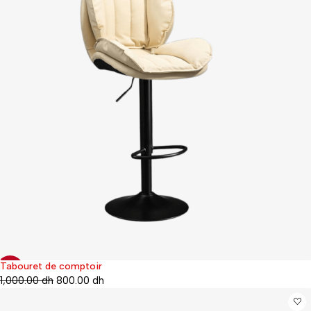
Tabouret de comptoir
-20%
1,000.00
dh
800.00
dh