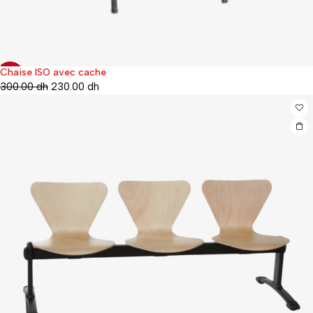
Chaise ISO avec cache
-23%
300.00
dh
230.00
dh