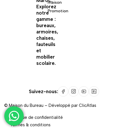
Maroc.
maison
Explorez
Promotion
notre
gamme :
bureaux,
armoires,
chaises,
fauteuils
et
mobilier
scolaire.
Suivez-nous:
©
Maison du Bureau
– Développé par
ClicAtlas
Politique de confidentialité
Termes & conditions