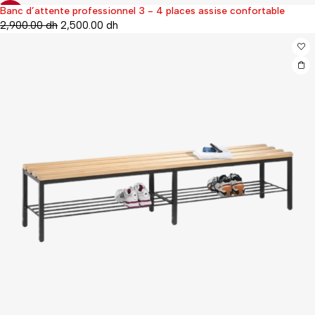
Banc d’attente professionnel 3 - 4 places assise confortable
-29%
2,900.00
dh
2,500.00
dh