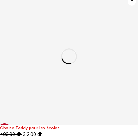
Chaise Teddy pour les écoles
-22%
400.00
dh
312.00
dh