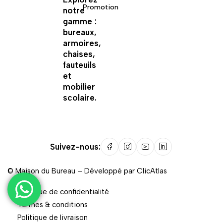
Promotion
notre
gamme :
bureaux,
armoires,
chaises,
fauteuils
et
mobilier
scolaire.
Suivez-nous:
©
Maison du Bureau
– Développé par
ClicAtlas
Politique de confidentialité
Termes & conditions
Politique de livraison