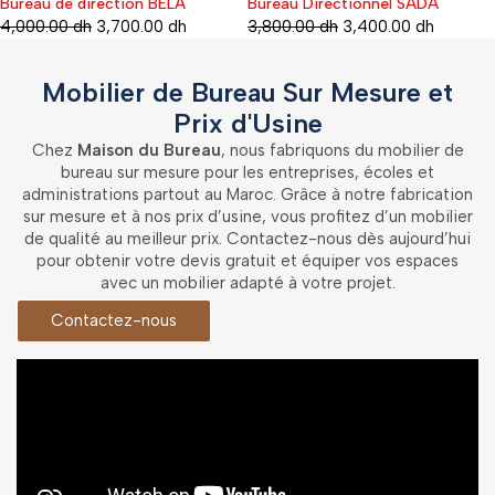
Bureau de direction BELA
Bureau Directionnel SADA
-16%
-21%
4,000.00
dh
3,700.00
dh
3,800.00
dh
3,400.00
dh
Mobilier de Bureau Sur Mesure et
Prix d'Usine
Chez
Maison du Bureau
, nous fabriquons du mobilier de
bureau sur mesure pour les entreprises, écoles et
administrations partout au Maroc. Grâce à notre fabrication
sur mesure et à nos prix d’usine, vous profitez d’un mobilier
de qualité au meilleur prix. Contactez-nous dès aujourd’hui
pour obtenir votre devis gratuit et équiper vos espaces
avec un mobilier adapté à votre projet.
Contactez-nous