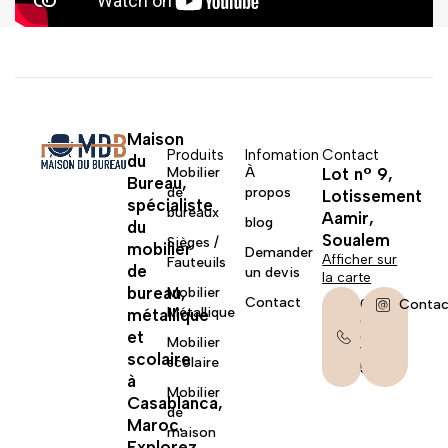
Maison
Produits
Infomation
Contact
du
Mobilier
À
Lot n° 9,
Bureau,
de
propos
Lotissement
spécialiste
bureaux
Aamir,
blog
du
Soualem
Sièges /
mobilier
Demander
Afficher sur
Fauteuils
de
un devis
la carte
bureau,
Mobilier
Contact
06
Contac
Métallique
métallique
67
et
62
Mobilier
14
scolaire
scolaire
58
à
Mobilier
Casablanca,
de
Maroc.
maison
Explorez