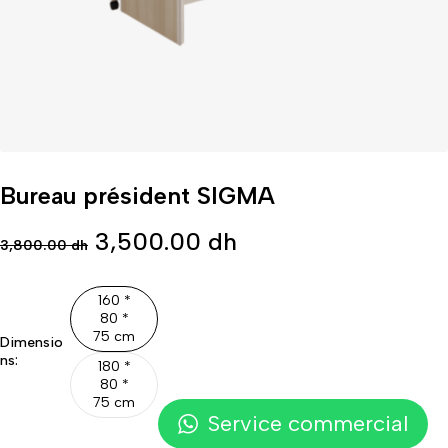
Bureau président SIGMA
3,500.00
dh
3,800.00
dh
160 *
80 *
75 cm
Dimensio
ns:
180 *
80 *
75 cm
Service commercial