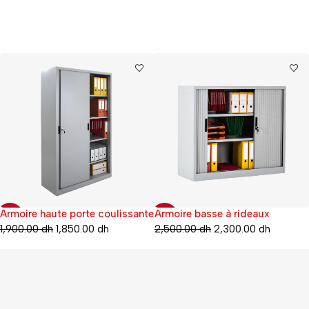
Armoire haute porte coulissante
Armoire basse à rideaux
-3%
-8%
1,900.00
dh
1,850.00
dh
2,500.00
dh
2,300.00
dh