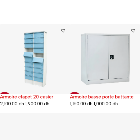
Armoire clapet 20 casier
Armoire basse porte battante
-10%
-17%
2,100.00
dh
1,900.00
dh
1,150.00
dh
1,000.00
dh