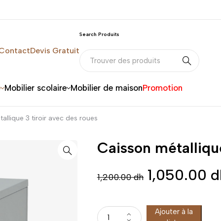
Search Produits
Contact
Devis Gratuit
e
Mobilier scolaire
Mobilier de maison
Promotion
allique 3 tiroir avec des roues
Caisson métallique
1,050.00
d
1,200.00
dh
Ajouter à la