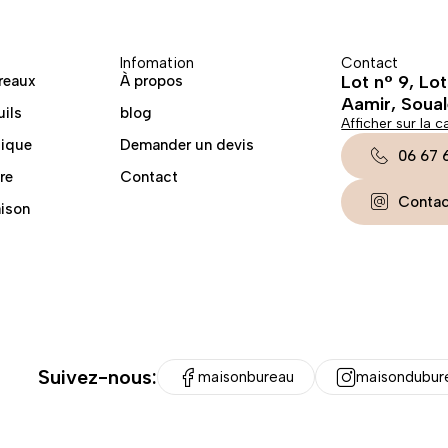
Infomation
Contact
Lot n° 9, Lo
reaux
À propos
Aamir, Soua
uils
blog
Afficher sur la c
lique
Demander un devis
06 67 
re
Contact
Conta
aison
Suivez-nous:
maisonbureau
maisondubur