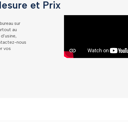
esure et Prix
 bureau sur
artout au
 d’usine,
Contactez-nous
er vos