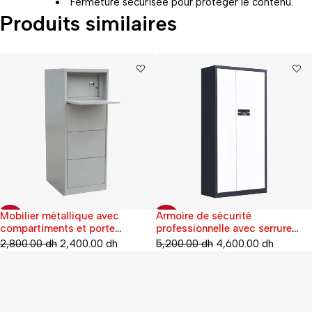
Fermeture sécurisée pour protéger le contenu.
Produits similaires
Mobilier métallique avec
Armoire de sécurité
-14%
-12%
compartiments et porte
professionnelle avec serrure
abattante
électronique
2,800.00
dh
2,400.00
dh
5,200.00
dh
4,600.00
dh