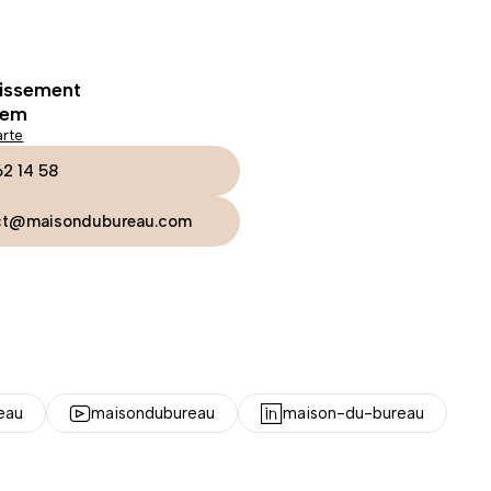
tissement
lem
arte
62 14 58
ct@maisondubureau.com
eau
maisondubureau
maison-du-bureau