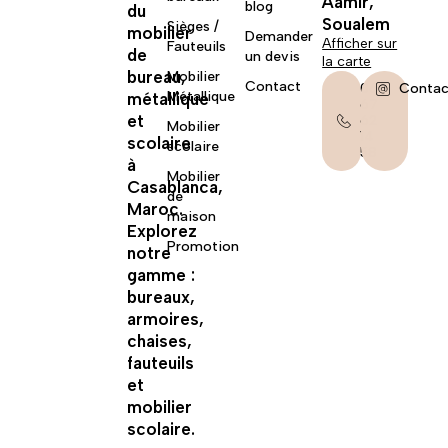
Aamir,
blog
du
Soualem
Sièges /
mobilier
Demander
Afficher sur
Fauteuils
de
un devis
la carte
bureau,
Mobilier
Contact
06
Contac
Métallique
métallique
67
et
62
Mobilier
14
scolaire
scolaire
58
à
Mobilier
Casablanca,
de
Maroc.
maison
Explorez
Promotion
notre
gamme :
bureaux,
armoires,
chaises,
fauteuils
et
mobilier
scolaire.