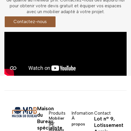
de qualité au meilleur prix. Contactez-nous dès aujourd’hui
pour obtenir votre devis gratuit et équiper vos espaces
avec un mobilier adapté à votre projet.
Contactez-nous
Maison
Produits
Infomation
Contact
du
Mobilier
À
Lot n° 9,
Bureau,
de
propos
Lotissement
spécialiste
bureaux