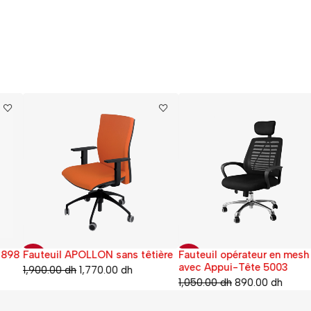
Fauteuil APOLLON sans têtière
Fauteuil opérateur en mesh
-7%
-15%
avec Appui-Tête 5003
1,900.00
dh
1,770.00
dh
1,050.00
dh
890.00
dh