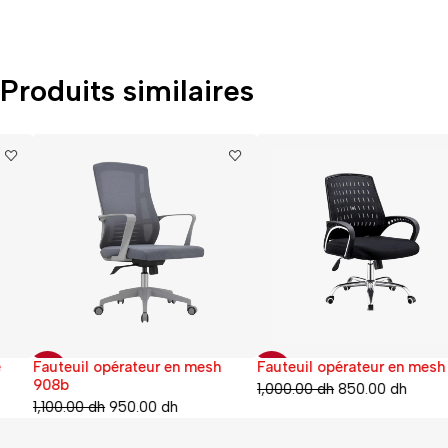
Produits similaires
Fauteuil opérateur en mesh
Fauteuil opérateur en mesh 898
-14%
-15%
908b
1,000.00
dh
850.00
dh
1,100.00
dh
950.00
dh