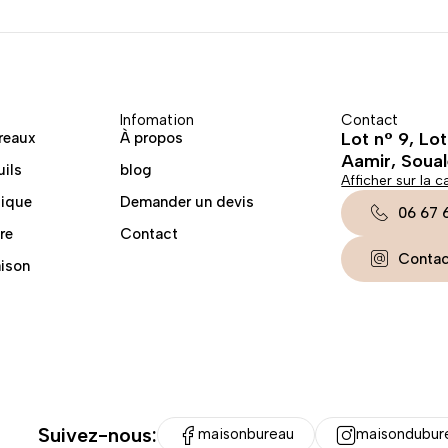
Infomation
Contact
Lot n° 9, Lo
reaux
À propos
Aamir, Soua
uils
blog
Afficher sur la c
lique
Demander un devis
06 67 
re
Contact
Conta
aison
Suivez-nous:
maisonbureau
maisondubur