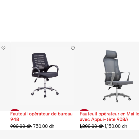
Fauteuil opérateur de bureau
Fauteuil opérateur en Maille
-17%
-4%
948
avec Appui-tête 908A
900.00
dh
750.00
dh
1,200.00
dh
1,150.00
dh