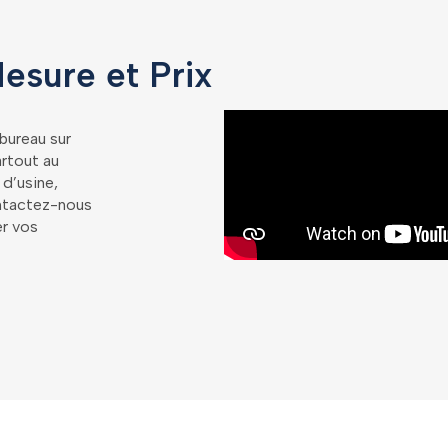
esure et Prix
 bureau sur
artout au
 d’usine,
Contactez-nous
er vos