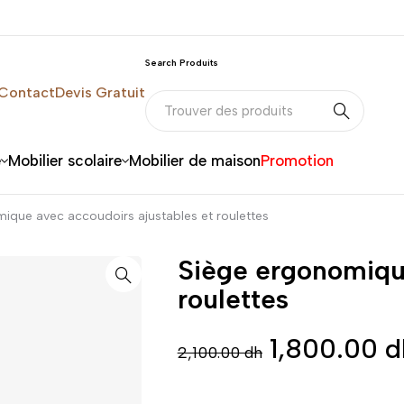
Search Produits
Contact
Devis Gratuit
e
Mobilier scolaire
Mobilier de maison
Promotion
ique avec accoudoirs ajustables et roulettes
Siège ergonomique
roulettes
1,800.00
d
2,100.00
dh