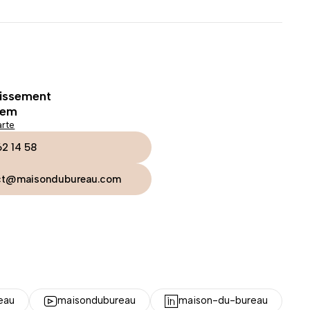
tissement
lem
arte
62 14 58
ct@maisondubureau.com
eau
maisondubureau
maison-du-bureau