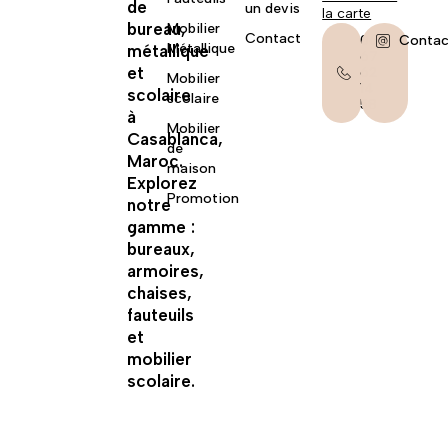
de
un devis
la carte
bureau,
Mobilier
Contact
06
Contac
Métallique
métallique
67
et
62
Mobilier
14
scolaire
scolaire
58
à
Mobilier
Casablanca,
de
Maroc.
maison
Explorez
Promotion
notre
gamme :
bureaux,
armoires,
chaises,
fauteuils
et
mobilier
scolaire.