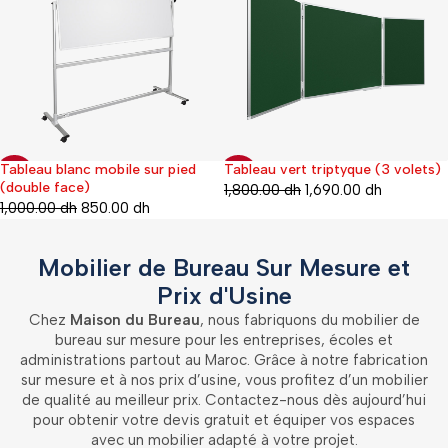
Tableau blanc mobile sur pied
Tableau vert triptyque (3 volets)
-35%
-20%
(double face)
1,800.00
dh
1,690.00
dh
1,000.00
dh
850.00
dh
Mobilier de Bureau Sur Mesure et
Prix d'Usine
Chez
Maison du Bureau
, nous fabriquons du mobilier de
bureau sur mesure pour les entreprises, écoles et
administrations partout au Maroc. Grâce à notre fabrication
sur mesure et à nos prix d’usine, vous profitez d’un mobilier
de qualité au meilleur prix. Contactez-nous dès aujourd’hui
pour obtenir votre devis gratuit et équiper vos espaces
avec un mobilier adapté à votre projet.