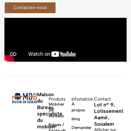
Contactez-nous
Maison
Produits
Infomation
Contact
du
Mobilier
À
Lot n° 9,
Bureau,
de
propos
Lotissement
spécialiste
bureaux
Aamir,
blog
du
Soualem
Sièges /
mobilier
Demander
Afficher sur
Fauteuils