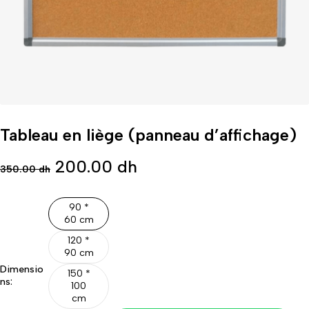
Tableau en liège (panneau d’affichage)
200.00
dh
350.00
dh
90 *
60 cm
120 *
90 cm
Dimensio
150 *
ns:
100
cm