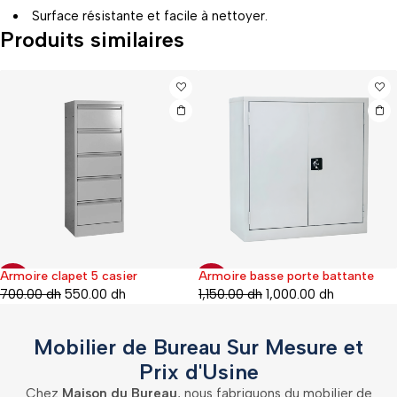
Surface résistante et facile à nettoyer.
Produits similaires
Armoire clapet 5 casier
Armoire basse porte battante
-21%
-17%
700.00
dh
550.00
dh
1,150.00
dh
1,000.00
dh
Mobilier de Bureau Sur Mesure et
Prix d'Usine
Chez
Maison du Bureau
, nous fabriquons du mobilier de