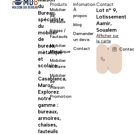
Produits
Infomation
Contact
du
Mobilier
À
Lot n° 9,
Bureau,
de
propos
Lotissement
spécialiste
bureaux
Aamir,
blog
du
Soualem
Sièges /
mobilier
Demander
Afficher sur
Fauteuils
de
un devis
la carte
bureau,
Mobilier
Contact
06
Contac
Métallique
métallique
67
et
62
Mobilier
14
scolaire
scolaire
58
à
Mobilier
Casablanca,
de
Maroc.
maison
Explorez
Promotion
notre
gamme :
bureaux,
armoires,
chaises,
fauteuils